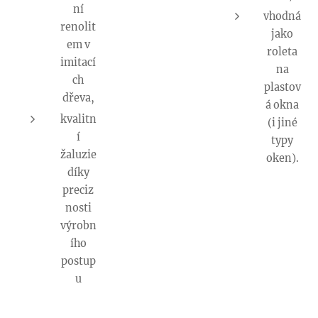
ní
vhodná
renolit
jako
em v
roleta
imitací
na
ch
plastov
dřeva,
á okna
kvalitn
(i jiné
í
typy
žaluzie
oken).
díky
preciz
nosti
výrobn
ího
postup
u