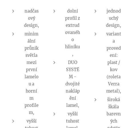
nadčas
dolní
jednod
ový
profil z
uchý
design,
extrud
design,
ovanéh
minim
variant
o
ální
a
hliníku
průnik
proved
,
světla
ení:
mezi
DUO
plast /
první
SYSTÉ
kov
lamelo
M -
(roleta
u a
dvojité
Verra
horní
nakláp
metal),
m
ění
široká
profile
lamel,
škála
m,
vyšší
barevn
vyšší
tuhost
ých