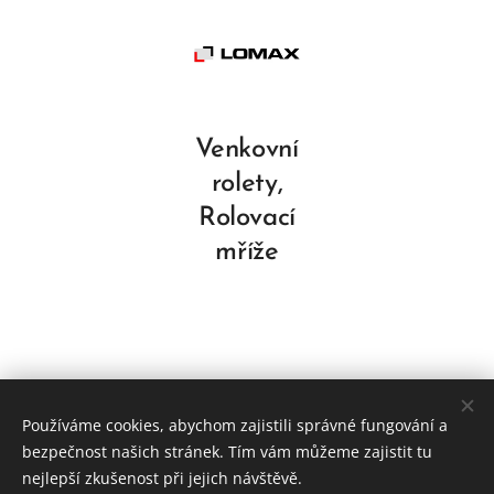
Venkovní
rolety,
Rolovací
mříže
Používáme cookies, abychom zajistili správné fungování a
bezpečnost našich stránek. Tím vám můžeme zajistit tu
HRDINA OKNA s.r.o.
nejlepší zkušenost při jejich návštěvě.