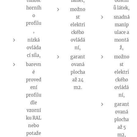
tuhost
lamel,
odstín
horníh
ů látek,
možno
o
st
snadná
profilu
elektri
manip
,
ckého
ulace a
nízká
ovládá
montá
ovláda
ní,
ž,
cí síla,
garant
možno
barevn
ovaná
st
é
plocha
elektri
proved
až 24
ckého
ení
m2.
ovládá
profilu
ní,
dle
garant
vzorní
ovaná
ku RAL
plocha
nebo
až 5
potaže
m2,